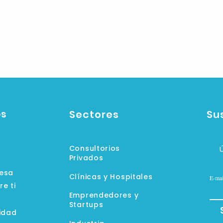
os
Sectores
Su
Consultorios
Privados
resa
Clínicas y Hospitales
E-mai
e ti
Emprendedores y
Startups
cidad