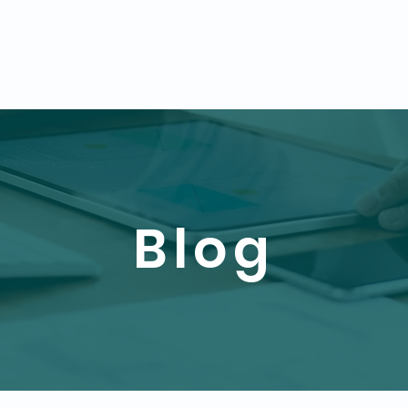
icios
Cursos
PxEx Week
Blog
Nosotros
Co
Blog