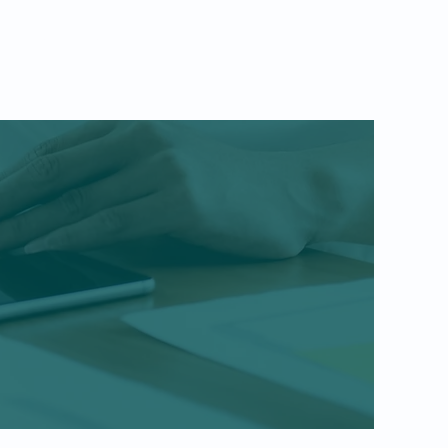
ntacto
More