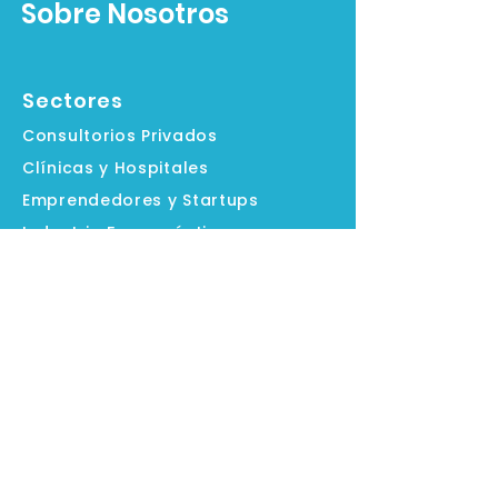
Sobre Nosotros
Sectores
Consultorios Privados
Clínicas y Hospitales
Emprendedores y Startups
Industria Farmacéutica
Contáctanos
Evalúa tu empresa
Agenda una consulta
Cuéntanos sobre ti
FAQ
Aviso de Privacidad